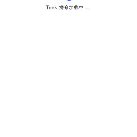
Teek 拼命加载中 ...